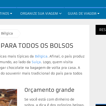
TINOS
ORGANIZE SUA VIAGEM
GUIAS DE VIAGEM
RES
Bélgica
 PARA TODOS OS BOLSOS
icas mais típicas da
Bélgica
. Afinal, o país produz
mundo, ao lado da
Suiça
. Logo, quem visita
egar chocolate na bagagem de volta pra casa. A
 do souvenir mais tradicional do país para todos
Orçamento grande
Se você está com dinheiro de
sobra, a dica é dos próprios belgas.