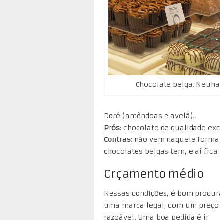
Chocolate belga: Neuh
Doré (amêndoas e avelã).
Prós
: chocolate de qualidade ex
Contras
: não vem naquele format
chocolates belgas tem, e aí fic
Orçamento médio
Nessas condições, é bom procur
uma marca legal, com um preço
razoável. Uma boa pedida é ir