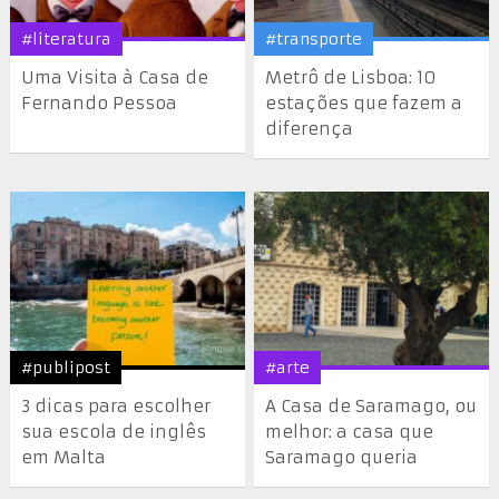
#literatura
#transporte
Uma Visita à Casa de
Metrô de Lisboa: 10
Fernando Pessoa
estações que fazem a
diferença
#publipost
#arte
3 dicas para escolher
A Casa de Saramago, ou
sua escola de inglês
melhor: a casa que
em Malta
Saramago queria