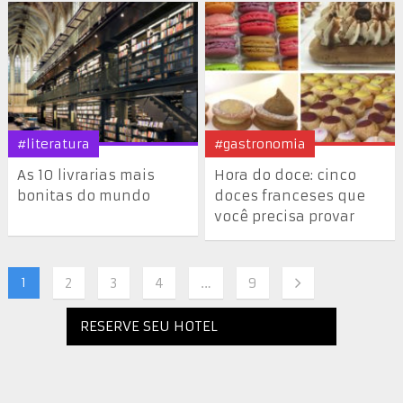
#literatura
#gastronomia
As 10 livrarias mais
Hora do doce: cinco
bonitas do mundo
doces franceses que
você precisa provar
1
2
3
4
…
9
RESERVE SEU HOTEL