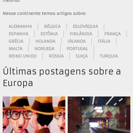
mesmo!
Nesse continente temos artigos sobre:
ALEMANHA
BÉLGICA
ESLOVÁQUIA
ESPANHA
ESTÔNIA
FINLÂNDIA
FRANÇA
GRÉCIA
HOLANDA
IRLANDA
ITÁLIA
MALTA
NORUEGA
PORTUGAL
REINO UNIDO
RÚSSIA
SUIÇA
TURQUIA
Últimas postagens sobre a
Europa