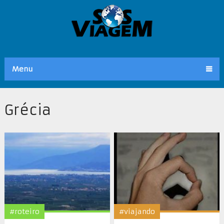
Menu
Grécia
#roteiro
#viajando