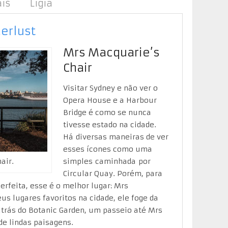
aís
Lígia
erlust
Mrs Macquarie’s
Chair
Visitar Sydney e não ver o
Opera House e a Harbour
Bridge é como se nunca
tivesse estado na cidade.
Há diversas maneiras de ver
esses ícones como uma
simples caminhada por
air.
Circular Quay. Porém, para
rfeita, esse é o melhor lugar: Mrs
s lugares favoritos na cidade, ele foge da
 atrás do Botanic Garden, um passeio até Mrs
de lindas paisagens.