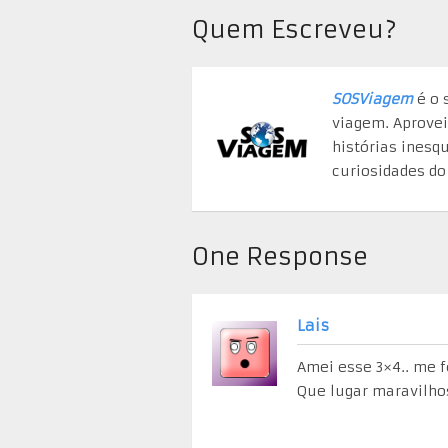
Quem Escreveu?
SOSViagem
é o 
viagem. Aprovei
histórias inesq
curiosidades do 
One Response
Lais
Amei esse 3×4.. me f
Que lugar maravilhos