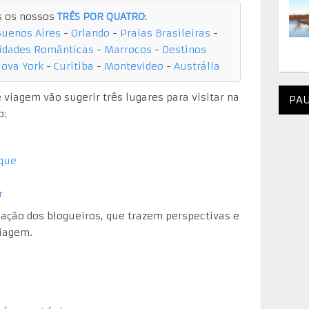
s os nossos
TRÊS POR QUATRO
:
Buenos Aires
-
Orlando
-
Praias Brasileiras
-
idades Românticas
-
Marrocos
-
Destinos
ova York
-
Curitiba
-
Montevideo
-
Austrália
viagem vão sugerir três lugares para visitar na
PAU
o:
rque
r
ação dos blogueiros, que trazem perspectivas e
viagem.