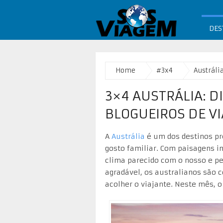
DES
Home
#3x4
Austráli
3×4 AUSTRÁLIA: D
BLOGUEIROS DE V
A
Austrália
é um dos destinos pr
gosto familiar. Com paisagens i
clima parecido com o nosso e p
agradável, os australianos são 
acolher o viajante. Neste mês, 