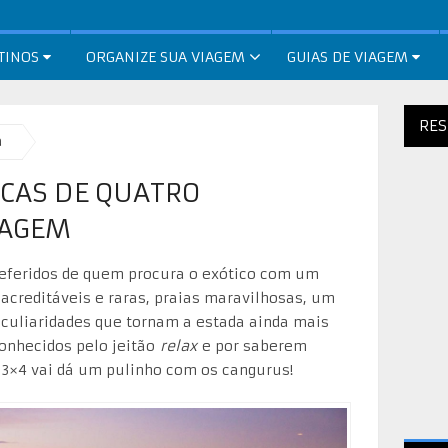
TINOS
ORGANIZE SUA VIAGEM
GUIAS DE VIAGEM
RES
a
ICAS DE QUATRO
IAGEM
eferidos de quem procura o exótico com um
nacreditáveis e raras, praias maravilhosas, um
eculiaridades que tornam a estada ainda mais
conhecidos pelo jeitão
relax
e por saberem
o 3×4 vai dá um pulinho com os cangurus!