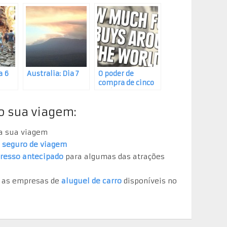
a 6
Australia: Dia 7
O poder de
compra de cinco
doláres ao redor
do mundo
o sua viagem:
a sua viagem
m
seguro de viagem
gresso antecipado
para algumas das atrações
e as empresas de
aluguel de carro
disponíveis no