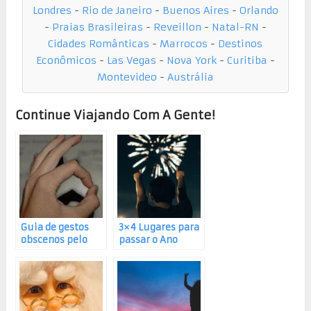
Londres
-
Rio de Janeiro
-
Buenos Aires
-
Orlando
-
Praias Brasileiras
-
Reveillon
-
Natal-RN
-
Cidades Românticas
-
Marrocos
-
Destinos
Econômicos
-
Las Vegas
-
Nova York
-
Curitiba
-
Montevideo
-
Austrália
Continue Viajando Com A Gente!
Guia de gestos
3×4 Lugares para
obscenos pelo
passar o Ano
mundo
Novo