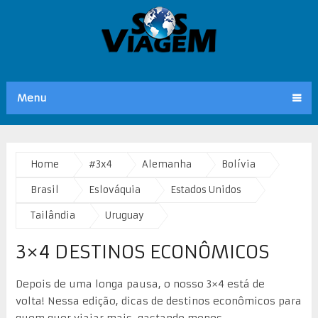
Menu
Home
#3x4
Alemanha
Bolívia
Brasil
Eslováquia
Estados Unidos
Tailândia
Uruguay
3×4 DESTINOS ECONÔMICOS
Depois de uma longa pausa, o nosso 3×4 está de
volta! Nessa edição, dicas de destinos econômicos para
quem quer viajar mais, gastando menos.