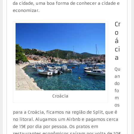
da cidade, uma boa forma de conhecer a cidade e
economizar.
Cr
o
á
ci
a
Qu
an
do
fo
Croácia
m
os
para a Croácia, ficamos na região de Split, que é
no litoral. Alugamos um Airbnb e pagamos cerca
de 15€ por dia por pessoa. Os pratos em
restaurantes econômicos saíram por volta de 10€