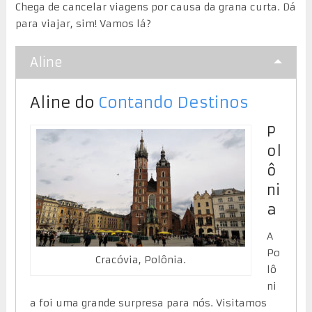
Chega de cancelar viagens por causa da grana curta. Dá
para viajar, sim! Vamos lá?
Aline
Aline do
Contando Destinos
P
ol
ô
ni
a
A
Po
Cracóvia, Polônia.
lô
ni
a foi uma grande surpresa para nós. Visitamos