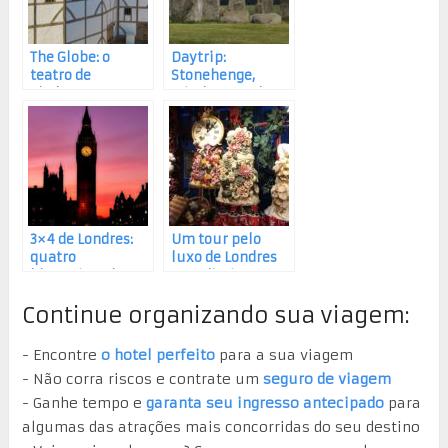
The Globe: o
Daytrip:
teatro de
Stonehenge,
Shakespeare em
Windsor Castle e
Londres
Bath
3×4 de Londres:
Um tour pelo
quatro
luxo de Londres
blogueiras de
com direito a
viagem escolhem
sobremesa
Continue organizando sua viagem:
três destaques de
Londres!
- Encontre
o hotel perfeito
para a sua viagem
- Não corra riscos e contrate um
seguro de viagem
- Ganhe tempo e
garanta seu ingresso antecipado
para
algumas das atrações mais concorridas do seu destino