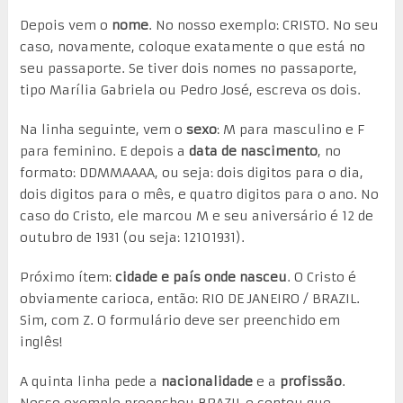
Depois vem o
nome
. No nosso exemplo: CRISTO. No seu
caso, novamente, coloque exatamente o que está no
seu passaporte. Se tiver dois nomes no passaporte,
tipo Marília Gabriela ou Pedro José, escreva os dois.
Na linha seguinte, vem o
sexo
: M para masculino e F
para feminino. E depois a
data de nascimento
, no
formato: DDMMAAAA, ou seja: dois digitos para o dia,
dois digitos para o mês, e quatro digitos para o ano. No
caso do Cristo, ele marcou M e seu aniversário é 12 de
outubro de 1931 (ou seja: 12101931).
Próximo ítem:
cidade e país onde nasceu
. O Cristo é
obviamente carioca, então: RIO DE JANEIRO / BRAZIL.
Sim, com Z. O formulário deve ser preenchido em
inglês!
A quinta linha pede a
nacionalidade
e a
profissão
.
Nosso exemplo preencheu BRAZIL e contou que