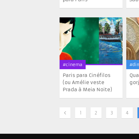
#cinema
#di
Paris para Cinéfilos
Qua
(ou Amélie veste
gor
Prada à Meia Noite)
1
2
3
4