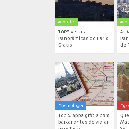
#roteiro
#rot
TOP5 Vistas
As 
Panorâmicas de Paris
Pan
Grátis
de 
#tecnologia
#ga
Top 5: apps grátis para
Que
baixar antes de viajar
Mac
para Paris
Sab