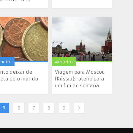
nheiro
#roteiro
nto deixar de
Viagem para Moscou
jeta pelo mundo
(Rússia): roteiro para
um fim de semana
5
6
7
8
9