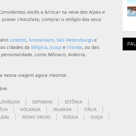
. Convidamos vocês a brincar na neve dos Alpes e
, provar chocolate, comprar o relógio dos seus
mbém
Londres
,
Amsterdam
,
São Petersburgo
e
PAU
ras cidades da
Bélgica
,
Suiça
e
Irlanda
, ou das
 personalidade, como Mônaco, Andorra,
na nessa viagem agora mesmo!
bre:
LOVÁQUIA
ESPANHA
ESTÔNIA
ÉCIA
HOLANDA
IRLANDA
ITÁLIA
UGAL
REINO UNIDO
RÚSSIA
SUIÇA