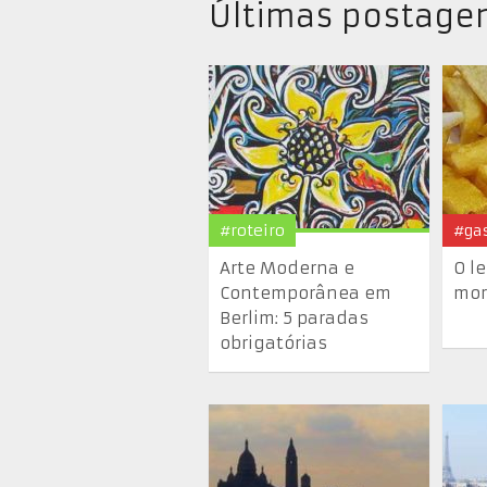
Últimas postagen
#roteiro
#ga
Arte Moderna e
O l
Contemporânea em
mor
Berlim: 5 paradas
obrigatórias