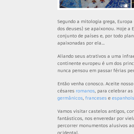
Segundo a mitologia grega, Europa
dos deuses) se apaixonou. Hoje a
conjunto de países e, por todo pl
apaixonadas por ela…
Aliando seus atrativos a uma infra
continente europeu é um dos princi
nunca pensou em passar férias pert
Então venha conosco. Aceite nosso
césares
romanos
, para celebrar a
germânicos
,
franceses
e
espanhoi
Vamos visitar castelos antigos, co
fantásticos, nos enveredar por vie
percorrer monumentos alusivos ao
ocidental.