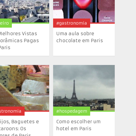
eiro
#gastronomia
Melhores Vistas
Uma aula sobre
orâmicas Pagas
chocolate em Paris
Paris
stronomia
#hospedagem
ijos, Baguetes e
Como escolher um
aroons: Os
hotel em Paris
ores de Paris