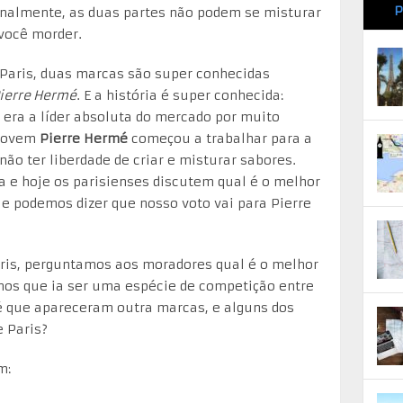
P
finalmente, as duas partes não podem se misturar
você morder.
Paris, duas marcas são super conhecidas
ierre Hermé
. E a história é super conhecida:
era a líder absoluta do mercado por muito
 jovem
Pierre Hermé
começou a trabalhar para a
ão ter liberdade de criar e misturar sabores.
ja e hoje os parisienses discutem qual é o melhor
e podemos dizer que nosso voto vai para Pierre
is, perguntamos aos moradores qual é o melhor
os que ia ser uma espécie de competição entre
é que apareceram outra marcas, e alguns dos
 Paris?
m: