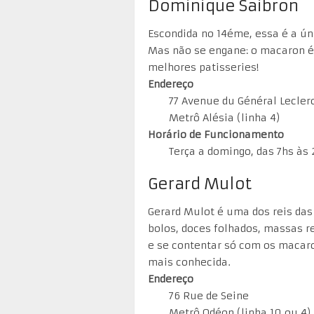
Dominique Saibron
Escondida no 14éme, essa é a úni
Mas não se engane: o macaron é
melhores patisseries!
Endereço
77 Avenue du Général Lecler
Metrô Alésia (linha 4)
Horário de Funcionamento
Terça a domingo, das 7hs às
Gerard Mulot
Gerard Mulot é uma dos reis das
bolos, doces folhados, massas r
e se contentar só com os macaro
mais conhecida.
Endereço
76 Rue de Seine
Metrô Odéon (linha 10 ou 4)