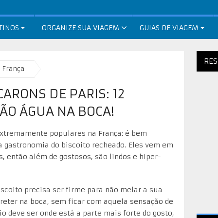
TINOS
ORGANIZE SUA VIAGEM
GUIAS DE VIAGEM
RES
França
ARONS DE PARIS: 12
ÃO ÁGUA NA BOCA!
xtremamente populares na França: é bem
a gastronomia do biscoito recheado. Eles vem em
s, então além de gostosos, são lindos e hiper-
coito precisa ser firme para não melar a sua
eter na boca, sem ficar com aquela sensação de
o deve ser onde está a parte mais forte do gosto,