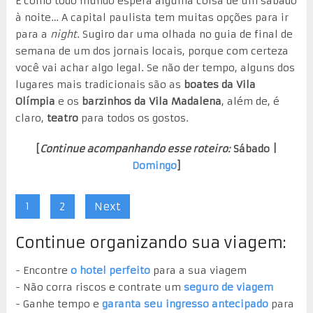
E como todo mundo espera alguma coisa de um sábado
à noite… A capital paulista tem muitas opções para ir
para a
night
. Sugiro dar uma olhada no guia de final de
semana de um dos jornais locais, porque com certeza
você vai achar algo legal. Se não der tempo, alguns dos
lugares mais tradicionais são as
boates da Vila
Olímpia
e os
barzinhos da Vila Madalena
, além de, é
claro,
teatro
para todos os gostos.
[
Continue acompanhando esse roteiro:
Sábado |
Domingo
]
1
2
Next
Continue organizando sua viagem:
- Encontre
o hotel perfeito
para a sua viagem
- Não corra riscos e contrate um
seguro de viagem
- Ganhe tempo e
garanta seu ingresso antecipado
para