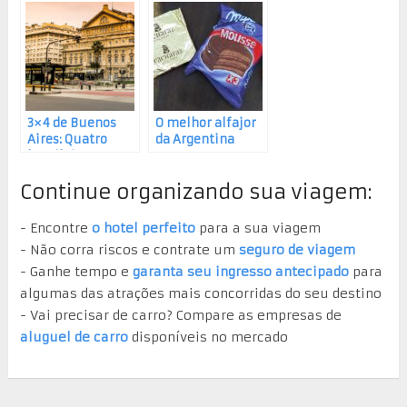
Buenos Aires
Para Brasileiros
3×4 de Buenos
O melhor alfajor
Aires: Quatro
da Argentina
brasileiros-
porteños falam
Continue organizando sua viagem:
do melhor da
capital da
Argentina
- Encontre
o hotel perfeito
para a sua viagem
- Não corra riscos e contrate um
seguro de viagem
- Ganhe tempo e
garanta seu ingresso antecipado
para
algumas das atrações mais concorridas do seu destino
- Vai precisar de carro? Compare as empresas de
aluguel de carro
disponíveis no mercado