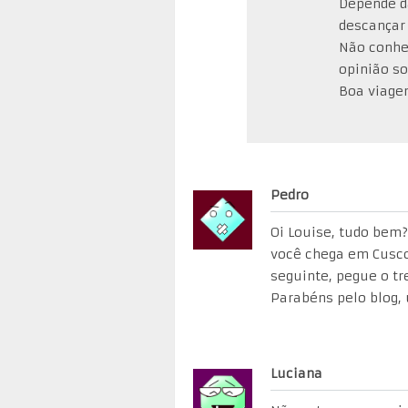
Depende da
descançar
Não conhe
opinião so
Boa viage
Pedro
Oi Louise, tudo bem?
você chega em Cusco
seguinte, pegue o t
Parabéns pelo blog,
Luciana