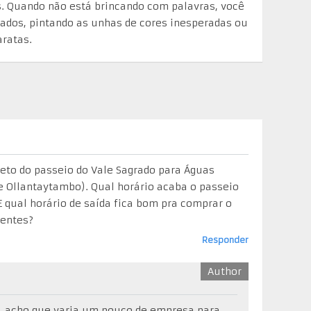
 Quando não está brincando com palavras, você
iados, pintando as unhas de cores inesperadas ou
ratas.
ireto do passeio do Vale Sagrado para Águas
e Ollantaytambo). Qual horário acaba o passeio
 qual horário de saída fica bom pra comprar o
ientes?
Responder
a, acho que varia um pouco de empresa para