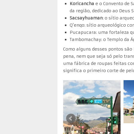
Koricancha
e o Convento de 
da região, dedicado ao Deus S
Sacsayhuaman
: o sítio arqu
Q’enqo: sítio arqueológico c
Pucapucara: uma fortaleza qu
Tambomachay: o Templo da Á
Como alguns desses pontos são b
pena, nem que seja só pelo tran
uma fábrica de roupas feitas c
significa o primeiro corte de pe