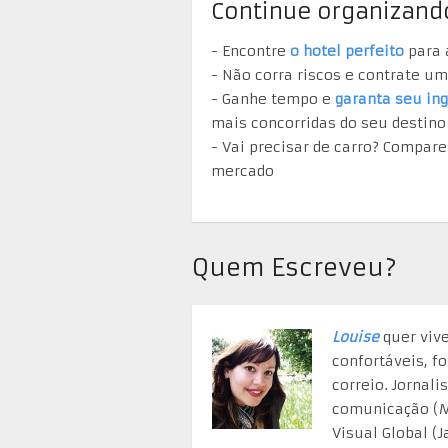
Continue organizand
- Encontre
o hotel perfeito
para 
- Não corra riscos e contrate u
- Ganhe tempo e
garanta seu in
mais concorridas do seu destino
- Vai precisar de carro? Compar
mercado
Quem Escreveu?
Louise
quer viv
confortáveis, f
correio. Jornal
comunicação (
Visual Global (