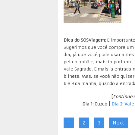
Dica do SOSViagem:
É importante
Sugerimos que você compre um d
dia, já que você pode usar ante
pela manhã e, mais importante, n
Vale Sagrado. E mais: a entrada n
bilhete. Mas, se você não quiser
6 e 9 da manhã, quando a entrada
[
Continue 
Dia 1: Cuzco |
Dia 2: Val
1
2
3
Next