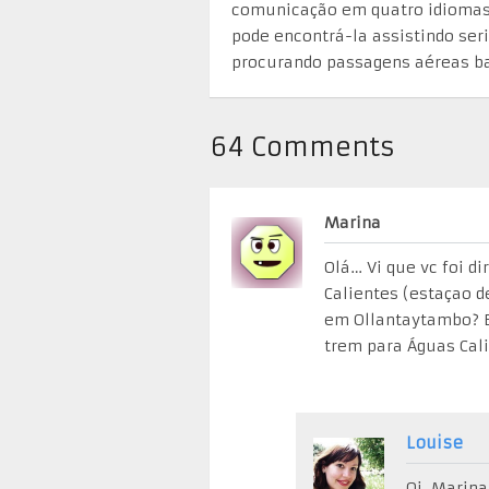
comunicação em quatro idiomas.
pode encontrá-la assistindo ser
procurando passagens aéreas ba
64 Comments
Marina
Olá… Vi que vc foi d
Calientes (estaçao d
em Ollantaytambo? E
trem para Águas Cal
Louise
Oi, Marin