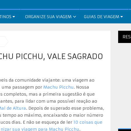
TINOS
ORGANIZE SUA VIAGEM
GUIAS DE VIAGEM
RES
CHU PICCHU, VALE SAGRADO
veis da comunidade viajante: uma viagem ao
de uma passagem por
Machu Picchu
. Nossa
ias completos, mas a primeira sugestão é que
antes, para lidar com uma possível reação ao
al de Altura
. Depois de superado esse problema,
eu tempo ao máximo, encaixando o maior número
ucos dias. E não se esqueça de ler
10 coisas que
ganizar sua viagem para Machu Picchu
.