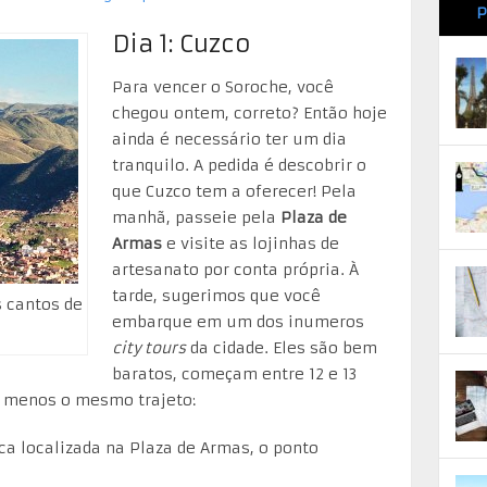
P
Dia 1: Cuzco
Para vencer o Soroche, você
chegou ontem, correto? Então hoje
ainda é necessário ter um dia
tranquilo. A pedida é descobrir o
que Cuzco tem a oferecer! Pela
manhã, passeie pela
Plaza de
Armas
e visite as lojinhas de
artesanato por conta própria. À
tarde, sugerimos que você
s cantos de
embarque em um dos inumeros
city tours
da cidade. Eles são bem
baratos, começam entre 12 e 13
 menos o mesmo trajeto:
fica localizada na Plaza de Armas, o ponto