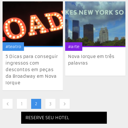
#teatro
#arte
5 Dicas para conseguir
Nova Iorque em três
ingressos com
palavras
descontos em peças
da Broadway em Nova
Iorque
1
2
3
RESERVE SEU HOTEL