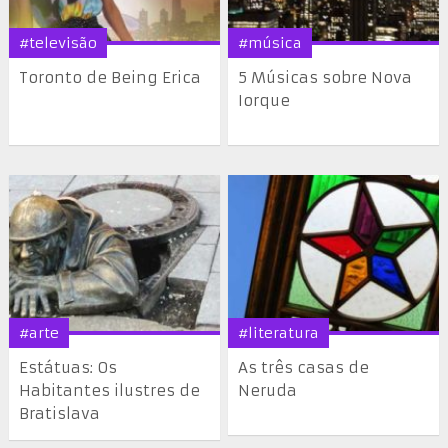
#televisão
#música
Toronto de Being Erica
5 Músicas sobre Nova
Iorque
#arte
#literatura
Estátuas: Os
As três casas de
Habitantes ilustres de
Neruda
Bratislava