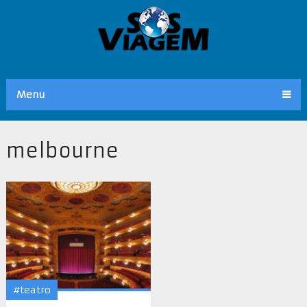
Menu
melbourne
#teatro