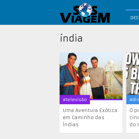
DES
índia
#televisão
#di
Uma Aventura Exótica
O p
em Caminho das
cin
Índias
do