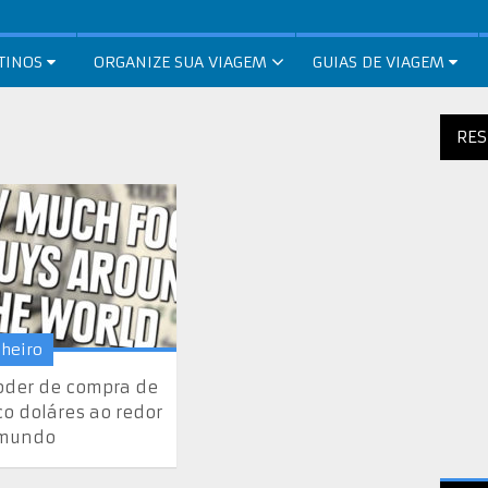
TINOS
ORGANIZE SUA VIAGEM
GUIAS DE VIAGEM
RES
nheiro
oder de compra de
co doláres ao redor
 mundo